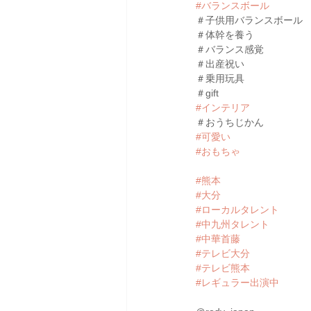
#バランスボール
＃子供用バランスボール
＃体幹を養う
＃バランス感覚
＃出産祝い
＃乗用玩具
＃gift
#インテリア
＃おうちじかん
#可愛い
#おもちゃ
#熊本
#大分
#ローカルタレント
#中九州タレント
#中華首藤
#テレビ大分
#テレビ熊本
#レギュラー出演中