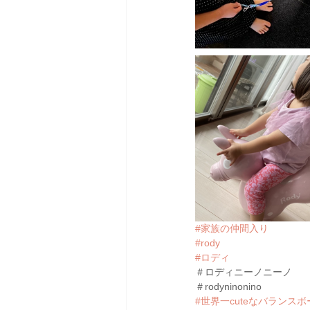
#家族の仲間入り
#rody
#ロディ
＃ロディニーノニーノ
＃rodyninonino
#世界一cuteなバランスボ