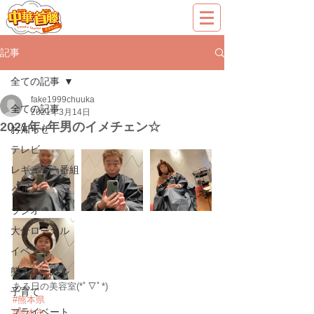
記事
全ての記事
fake1999chuuka
全ての記事
2021年3月14日
2021年♪年男のイメチェン☆
お知らせ
テレビ
レギュラー番組
グルメ
ラジオ
大分ローカル
イベント
熊本ローカル
ある日の美容室(*ﾟ▽ﾟ*)
子育て
#熊本県
プライベート
#熊本市