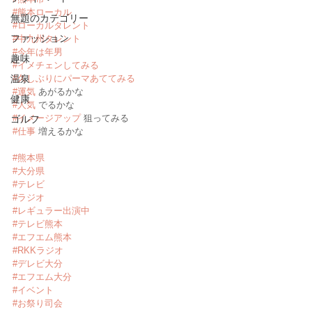
#熊本ローカル
無題のカテゴリー
#ローカルタレント
ファッション
#中九州タレント
#今年は年男
趣味
#イメチェンしてみる
温泉
#久しぶりにパーマあててみる
#運気
 あがるかな
健康
#人気
 でるかな
#イメージアップ
 狙ってみる
ゴルフ
#仕事
 増えるかな
#熊本県
#大分県
#テレビ
#ラジオ
#レギュラー出演中
#テレビ熊本
#エフエム熊本
#RKKラジオ
#デレビ大分
#エフエム大分
#イベント
#お祭り司会