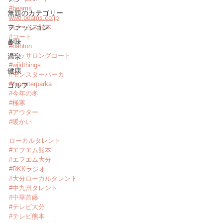
#beams
無題のカテゴリー
wwe.beams.co.jp
ファッション
#ビームス熊本
#コート
趣味
#danton
#モッサロングコート
温泉
#wildthings
健康
#モンスターパーカ
#monsterparka
ゴルフ
#今年の冬
#極寒
#アウター
#暖かい
ローカルタレント
#エフエム熊本
#エフエム大分
#RKKラジオ
#大分ローカルタレント
#中九州タレント
#中華首藤
#テレビ大分
#テレビ熊本