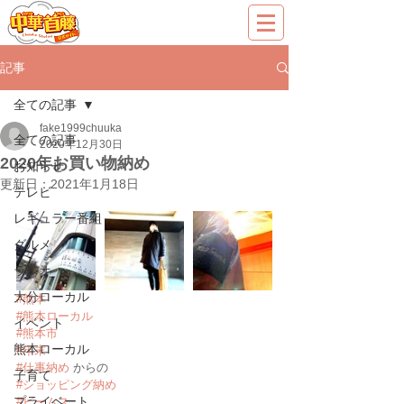
記事
全ての記事
fake1999chuuka
全ての記事
2020年12月30日
2020年お買い物納め
お知らせ
更新日：
2021年1月18日
テレビ
レギュラー番組
グルメ
ラジオ
大分ローカル
#熊本
#熊本ローカル
イベント
#熊本市
熊本ローカル
#年末
#仕事納め
 からの
子育て
#ショッピング納め
プライベート
#ビームス