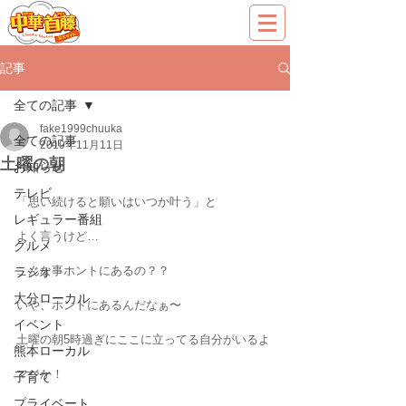
記事
全ての記事
fake1999chuuka
全ての記事
2019年11月11日
土曜の朝
お知らせ
テレビ
「思い続けると願いはいつか叶う」と
レギュラー番組
よく言うけど…
グルメ
こんな事ホントにあるの？？
ラジオ
大分ローカル
いや、ホントにあるんだなぁ〜
イベント
土曜の朝5時過ぎにここに立ってる自分がいるよ
熊本ローカル
マジか！
子育て
プライベート