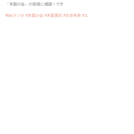
「木梨の会」の皆様に感謝！です
#tbsラジオ
#木梨の会
#木梨憲武
#古谷有美
#エ
フエム熊本
#パンゲア
#熊本
#大分
#ローカルタ
レント
#中華首藤
#木梨の貝
#ラジオ
#radiko
#
エリアフリー
お知らせ
レギュラー番組
ラジオ
すべて表示
最新記事