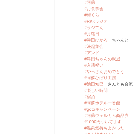
#阿蘇
#お食事会
#梅くら
#RKKラジオ
#ラジてん
#月曜日
#津田ひかる
　ちゃんと
#決起集会
#アンド
#津田ちゃんの親戚
#入籍祝い
#やっさんおめでとう
#阿蘇ひばり工房
#池田知巳
　さんとも合流
#楽しい時間
#宿泊
#阿蘇ホテル一番館
#gotoキャンペーン
#阿蘇ウェルカム商品券
#1000円ついてます
#温泉気持ちよかった