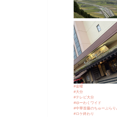
#金曜
#大分
#テレビ大分
#ゆーわくワイド
#中華首藤のちゅーぶらり
#ロケ終わり