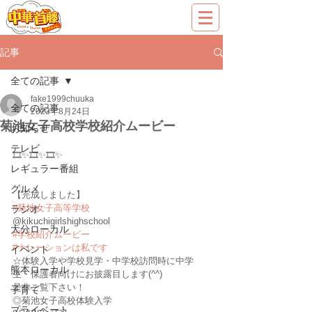
記事
全ての記事
fake1999chuuka
全ての記事
2023年8月24日
菊池女子高校学校紹介ムービー
お知らせ
テレビ
🎞️✨🎞️✨🎞️✨
レギュラー番組
グルメ
【完成しました】
#菊池女子高等学校
ラジオ
@kikuchigirlshighschool 
大分ローカル
#学校紹介ムービー
#ナレーションは私です
イベント
☆体験入学や学校見学・中学校訪問時に中学
熊本ローカル
生・保護者向けにお披露目します(^^)
是非ご覧下さい！
子育て
◎菊池女子高校体験入学
プライベート