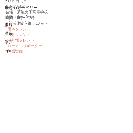
9月10日（日）
10月29日（日）
無題のカテゴリー
会場：菊池女子高等学校
ファッション
時間：9時〜12時
⚪︎部活体験入部：13時〜
趣味
#熊本タレント
温泉
#大分タレント
#中九州タレント
健康
#ローカルリポーター
ゴルフ
#中華首藤