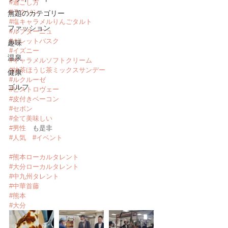
#過ごし方
#ラクソン
無題のカテゴリー
#塩キャラメルりんごタルト
ファッション
#ルブターニュ
#ガレットバスク
趣味
#イズニー
温泉
#キャラメルソフトクリーム
#抹茶ほうじ茶ミックスサンデー
健康
#ルクルーゼ
ゴルフ
#ビストロヴェー
#皮付きベーコン
#セボン
#全て美味しい
#男性
　も是非
#人気
#イベント
#熊本ローカルタレント
#大分ローカルタレント
#中九州タレント
#中華首藤
#熊本
#大分