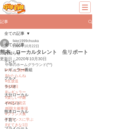
記事
全ての記事
fake1999chuuka
全ての記事
2020年10月22日
熊本 ローカルタレント 生リポート
お知らせ
更新日：
2020年10月30日
テレビ
中華のホームグラウンド(^^)
レギュラー番組
#テレビ熊本
#かたらんね
グルメ
#生放送
ラジオ
#水曜日
#レギュラー
大分ローカル
#楽しい中継
イベント
#鶴屋百貨店
#6階大催事場
熊本ローカル
#フランス展
#フランスに学ぶ
子育て
#すてきな1日
プライベート