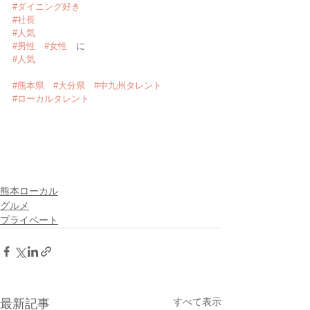
#ダイニング好き
#社長
#人気
#男性
#女性
　に
#人気
#熊本県
#大分県
#中九州タレント
#ローカルタレント
熊本ローカル
グルメ
プライベート
すべて表示
最新記事