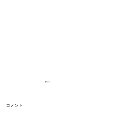
コメント
コメントを追加…
熊本ローカルタレント的
熊本ローカルタ