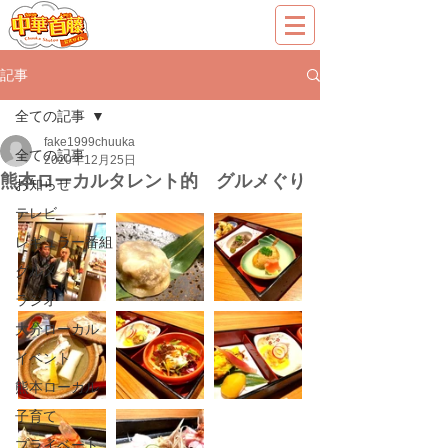
記事
全ての記事
fake1999chuuka
全ての記事
2020年12月25日
熊本ローカルタレント的 グルメぐり
お知らせ
テレビ
レギュラー番組
グルメ
ラジオ
大分ローカル
イベント
熊本ローカル
子育て
プライベート