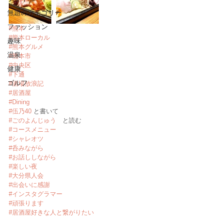
無題のカテゴリー
ファッション
#熊本
#熊本ローカル
趣味
#熊本グルメ
温泉
#熊本市
#中央区
健康
#下通
ゴルフ
#酒場放浪記
#居酒屋
#Dining
#伍乃40
 と書いて
#ごのよんじゅう
　と読む
#コースメニュー
#シャレオツ
#呑みながら
#お話ししながら
#楽しい夜
#大分県人会
#出会いに感謝
#インスタグラマー
#頑張ります
#居酒屋好きな人と繋がりたい