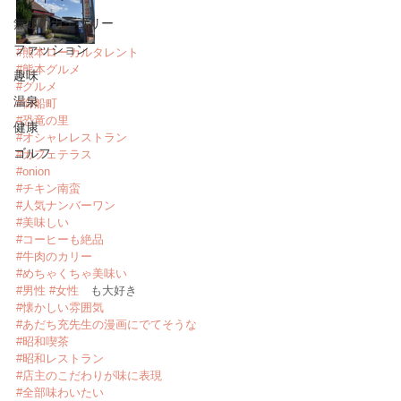
無題のカテゴリー
ファッション
#熊本ローカルタレント
#熊本グルメ
趣味
#
グルメ
温泉
#御船町
#恐竜の里
健康
#オシャレレストラン
ゴルフ
#カフェテラス
#onion
#チキン南蛮
#人気ナンバーワン
#美味しい
#コーヒーも絶品
#牛肉のカリー
#めちゃくちゃ美味い
#男性
#女性
　も大好き
#懐かしい雰囲気
#あだち充先生の漫画にでてそうな
#昭和喫茶
#昭和レストラン
#店主のこだわりが味に表現
#全部味わいたい