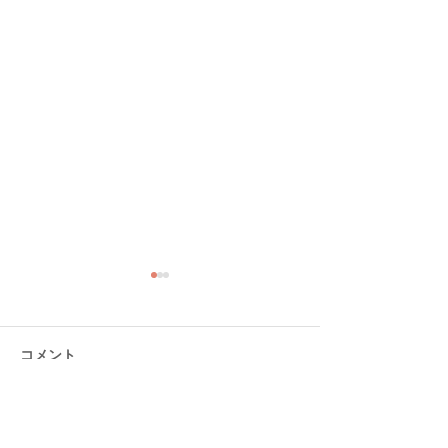
コメント
コメントを追加…
大分ローカルタレント的
大分ローカルタ