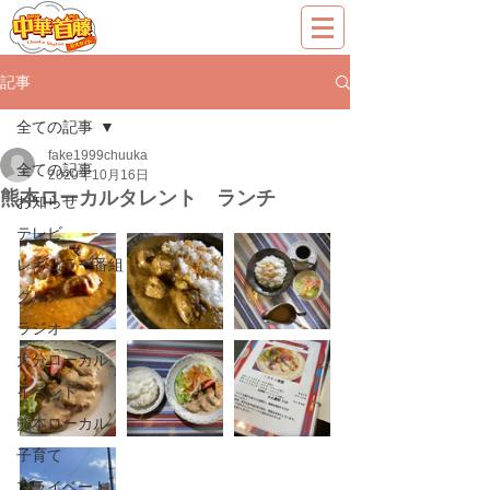
記事
全ての記事
fake1999chuuka
全ての記事
2020年10月16日
熊本ローカルタレント ランチ
お知らせ
テレビ
レギュラー番組
グルメ
ラジオ
大分ローカル
イベント
熊本ローカル
子育て
プライベート