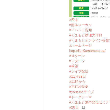
#熊本
#熊本ローカル
#イベント告知
#くまもと移住大作戦
#くまもとオンライン移住
#ホームページ
http://iju-Kumamoto.up/
#Ｕターン
#Ｉターン
#希望
#ライブ配信
#11月29日
#11時から
#市町村特集
#youtubeライブ
#トークテーマ
#くまもと魅力発信セミナ
#28日
　は