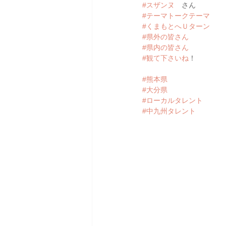
#スザンヌ
　さん
#テーマトークテーマ
#くまもとへＵターン
#県外の皆さん
#県内の皆さん
#観て下さいね
！
#熊本県
#大分県
#ローカルタレント
#中九州タレント