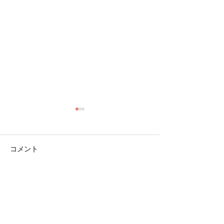
コメント
コメントを追加…
大分ローカルタレント的
熊本ローカルタ
父の日ありがと
双子コーディレ