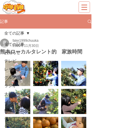
記事
全ての記事
fake1999chuuka
全ての記事
2020年11月30日
熊本ローカルタレント的 家族時間
お知らせ
テレビ
レギュラー番組
グルメ
ラジオ
大分ローカル
イベント
熊本ローカル
子育て
プライベート