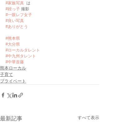
#家族写真
  は
#姪っ子
 撮影
#一眼レフ女子
#良い写真
#ありがとう
#熊本県
#大分県
#ローカルタレント
#中九州タレント
#中華首藤
熊本ローカル
子育て
プライベート
すべて表示
最新記事