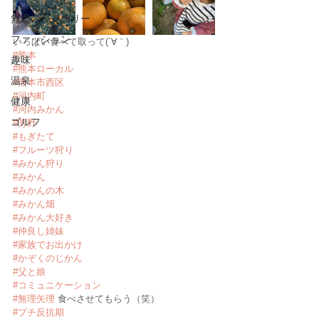
無題のカテゴリー
ファッション
いっぱい食べて取って(´∀｀)
#熊本
趣味
#熊本ローカル
温泉
#熊本市西区
#河内町
健康
#河内みかん
ゴルフ
#芳野
#もぎたて
#フルーツ狩り
#みかん狩り
#みかん
#みかんの木
#みかん畑
#みかん大好き
#仲良し姉妹
#家族でお出かけ
#かぞくのじかん
#父と娘
#コミュニケーション
#無理矢理
 食べさせてもらう（笑）
#プチ反抗期