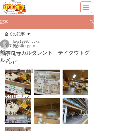
記事
全ての記事
fake1999chuuka
全ての記事
2021年4月1日
熊本ローカルタレント テイクウトグ
お知らせ
ルメ
テレビ
レギュラー番組
グルメ
ラジオ
大分ローカル
イベント
熊本ローカル
子育て
プライベート