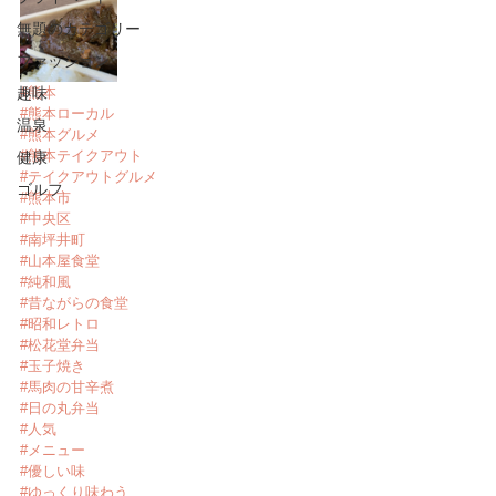
無題のカテゴリー
ファッション
趣味
#熊本
#熊本ローカル
温泉
#熊本グルメ
#熊本テイクアウト
健康
#テイクアウトグルメ
ゴルフ
#熊本市
#中央区
#南坪井町
#山本屋食堂
#純和風
#昔ながらの食堂
#昭和レトロ
#松花堂弁当
#玉子焼き
#馬肉の甘辛煮
#日の丸弁当
#人気
#メニュー
#優しい味
#ゆっくり味わう