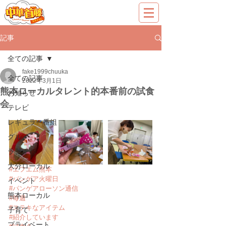
記事
全ての記事
fake1999chuuka
全ての記事
2022年3月1日
熊本ローカルタレント的本番前の試食
お知らせ
会
テレビ
レギュラー番組
グルメ
ラジオ
大分ローカル
#エフエム熊本
#パンゲア火曜日
イベント
#パンゲアローソン通信
熊本ローカル
#毎週
#ステキなアイテム
子育て
#紹介しています
プライベート