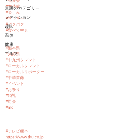
#試食会
#本番前
無題のカテゴリー
#楽しみ
ファッション
#マッキー
#バクバク
趣味
#食べて幸せ
温泉
健康
#熊本県
ゴルフ
#大分県
#中九州タレント
#ローカルタレント
#ローカルリポーター
#中華首藤
#イベント
#お祭り
#婚礼
#司会
#mc
#テレビ熊本
https://www.tku.co.jp