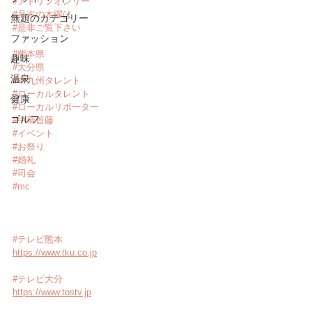
#アドリブオンリー
#月末の木曜は
無題のカテゴリー
#是非ご覧下さい
ファッション
#熊本県
趣味
#大分県
温泉
#中九州タレント
#ローカルタレント
健康
#ローカルリポーター
ゴルフ
#中華首藤
#イベント
#お祭り
#婚礼
#司会
#mc
#テレビ熊本
https://www.tku.co.jp
#テレビ大分
https://www.tostv.jp