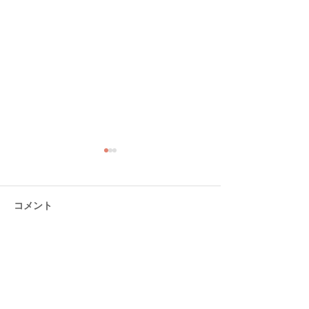
コメント
コメントを追加…
大分ローカルタレント的
大分ローカルタ
タニラーわくわく空間
やさしい時間空