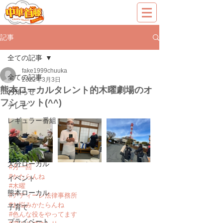
記事
全ての記事
fake1999chuuka
全ての記事
2022年3月3日
熊本ローカルタレント的木曜劇場のオ
お知らせ
フショット(^^)
テレビ
レギュラー番組
グルメ
ラジオ
大分ローカル
#月一回
#かたらんね
イベント
#木曜
熊本ローカル
#アディーレ法律事務所
#お悩みかたらんね
子育て
#色んな役をやってます
プライベート