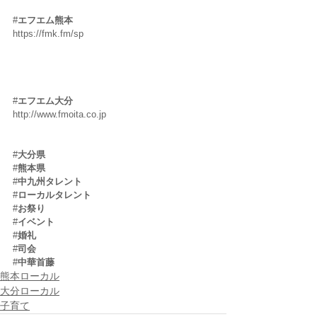
#
エフエム熊本
https://fmk.fm/sp 
#
エフエム大分
http://www.fmoita.co.jp 
#
大分県
#
熊本県
#
中九州タレント
#
ローカルタレント
#
お祭り
#
イベント
#
婚礼
#
司会
#
中華首藤
熊本ローカル
大分ローカル
子育て