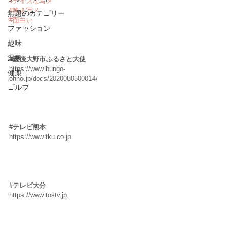
#ナイスな写メ
#映え写メ
無題のカテゴリー
#面白い
ファッション
趣味
温泉
#
豊後大野市ふるさと大使
https://www.bungo-
健康
ohno.jp/docs/2020080500014/ 
ゴルフ
#
テレビ熊本
https://www.tku.co.jp 
#
テレビ大分
https://www.tostv.jp 