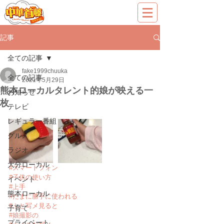
記事
全ての記事
fake1999chuuka
全ての記事
2021年5月29日
熊本ローカルタレント的娘が映える一
お知らせ
枚
テレビ
レギュラー番組
グルメ
ラジオ
大分ローカル
#スマートフォン
#子供の使い方
イベント
#上手
熊本ローカル
#たまに勝手に使われる
#ふと写メ見ると
子育て
#娘撮影の
プライベート