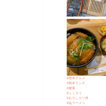
#熊本グルメ
#熊本ランチ
#健軍
#ふくろう
#おろしカツ丼
#塩ラーメン