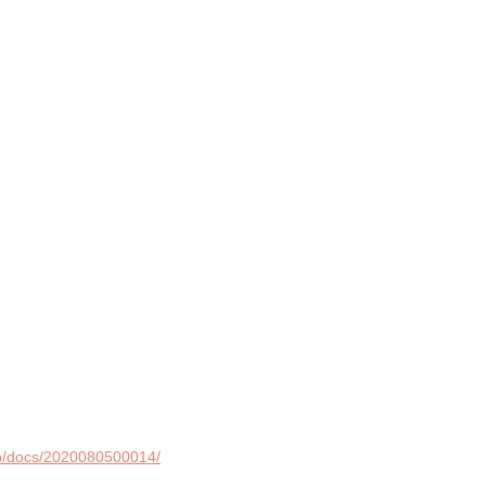
jp/docs/2020080500014/