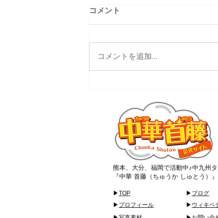
コメント
コメントを追加…
大分ローカルタレント的サス
ティナブルなお店
熊本、大分、福岡で活動中♪中九州タ
『中華 首藤（ちゅうか しゅとう）
▶
TOP
▶
ブログ
▶
プロフィール
▶
ウィキペ
▶
写真素材
▶
お問い合