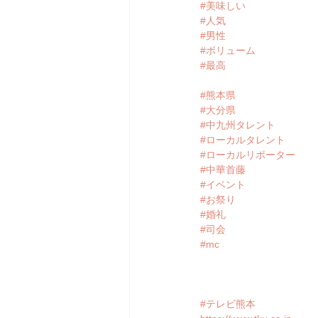
#美味しい
#人気
#男性
#ボリューム
#最高
#熊本県
#大分県
#中九州タレント
#ローカルタレント
#ローカルリポーター
#中華首藤
#イベント
#お祭り
#婚礼
#司会
#mc
#テレビ熊本