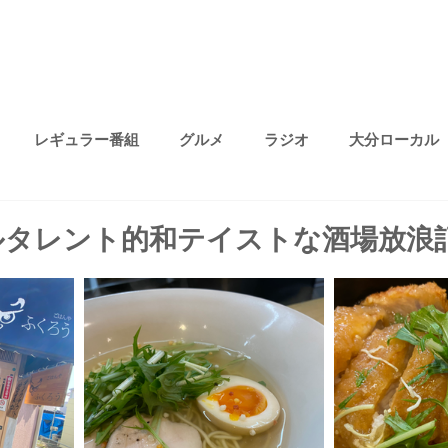
レギュラー番組
グルメ
ラジオ
大分ローカル
プライベート
無題のカテゴリー
ファッション
趣味
ルタレント的和テイストな酒場放浪