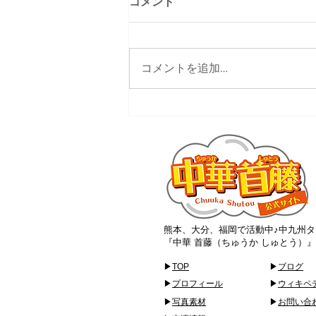
コメント
コメントを追加…
大分ローカルタレント的サス
ティナブルなお店
熊本、大分、福岡で活動中♪中九州タ
『中華 首藤（ちゅうか しゅとう）
▶
TOP
▶
ブログ
▶
プロフィール
▶
ウィキペ
▶
写真素材
▶
お問い合