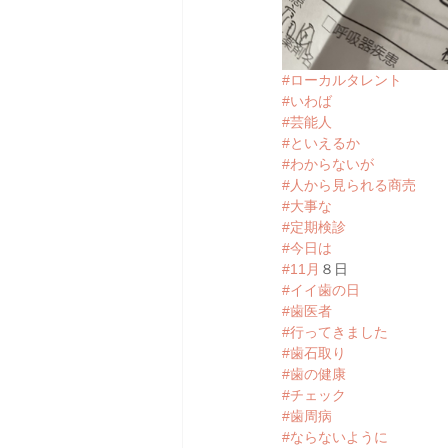
#ローカルタレント
#いわば
#芸能人
#といえるか
#わからないが
#人から見られる商売
#大事な
#定期検診
#今日は
#11月
８日
#イイ歯の日
#歯医者
#行ってきました
#歯石取り
#歯の健康
#チェック
#歯周病
#ならないように