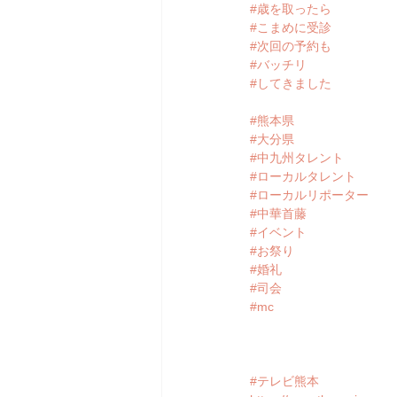
#歳を取ったら
#こまめに受診
#次回の予約も
#バッチリ
#してきました
#熊本県
#大分県
#中九州タレント
#ローカルタレント
#ローカルリポーター
#中華首藤
#イベント
#お祭り
#婚礼
#司会
#mc
#テレビ熊本