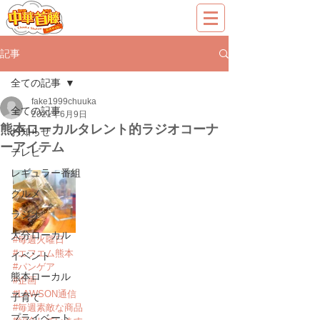
記事
全ての記事
fake1999chuuka
全ての記事
2021年6月9日
熊本ローカルタレント的ラジオコーナ
お知らせ
ーアイテム
テレビ
レギュラー番組
グルメ
ラジオ
大分ローカル
#毎週火曜日
#エフエム熊本
イベント
#パンゲア
熊本ローカル
#企画
#LAWSON通信
子育て
#毎週素敵な商品
プライベート