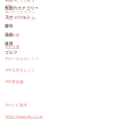
#紹介しています
#喜ぶ
無題のカテゴリー
#パーソナリティ
ファッション
#聴いて下さいね
趣味
温泉
#熊本県
健康
#大分県
ゴルフ
#ローカルタレント
#中九州タレント
#中華首藤
#テレビ熊本
https://www.tku.co.jp