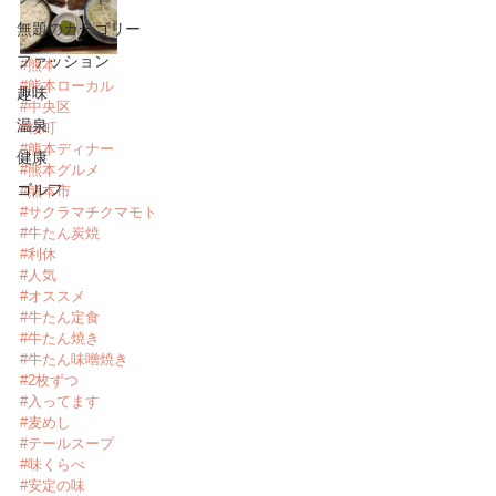
無題のカテゴリー
ファッション
#熊本
#熊本ローカル
趣味
#中央区
温泉
#桜町
#熊本ディナー
健康
#熊本グルメ
ゴルフ
#熊本市
#サクラマチクマモト
#牛たん炭焼
#利休
#人気
#オススメ
#牛たん定食
#牛たん焼き
#牛たん味噌焼き
#2枚ずつ
#入ってます
#麦めし
#テールスープ
#味くらべ
#安定の味