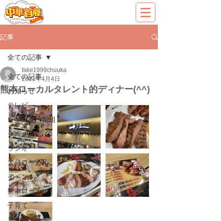
記事
全ての記事
fake1999chuuka
全ての記事
2021年4月4日
熊本ローカルタレント的ディナー(^^)
お知らせ
テレビ
レギュラー番組
グルメ
ラジオ
大分ローカル
イベント
熊本ローカル
子育て
プライベート