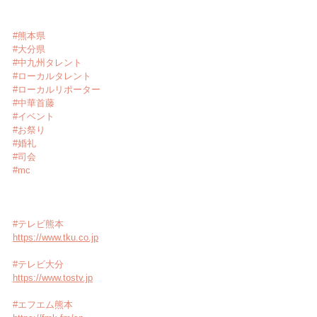
#熊本県
#大分県
#中九州タレント
#ローカルタレント
#ローカルリポーター
#中華首藤
#イベント
#お祭り
#婚礼
#司会
#mc
#テレビ熊本
https://www.tku.co.jp
#テレビ大分
https://www.tostv.jp
#エフエム熊本