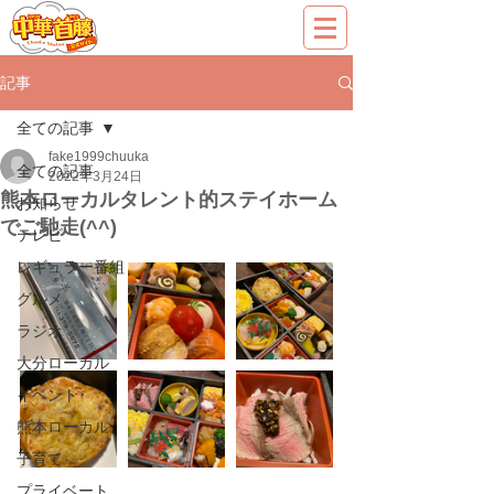
記事
全ての記事
fake1999chuuka
全ての記事
2022年3月24日
熊本ローカルタレント的ステイホーム
お知らせ
でご馳走(^^)
テレビ
レギュラー番組
グルメ
ラジオ
大分ローカル
イベント
熊本ローカル
子育て
プライベート