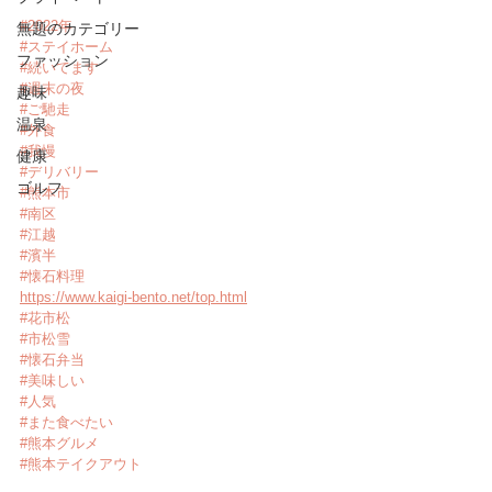
#2022年
無題のカテゴリー
#ステイホーム
ファッション
#続いてます
#週末の夜
趣味
#ご馳走
温泉
#外食
#我慢
健康
#デリバリー
ゴルフ
#熊本市
#南区
#江越
#濱半
#懐石料理
https://www.kaigi-bento.net/top.html
#花市松
#市松雪
#懐石弁当
#美味しい
#人気
#また食べたい
#熊本グルメ
#熊本テイクアウト