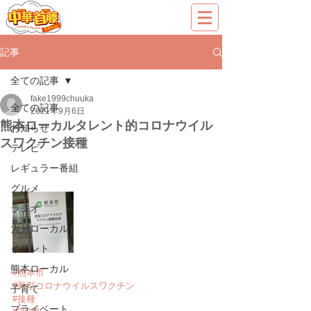
記事
全ての記事
fake1999chuuka
全ての記事
2021年9月6日
熊本ローカルタレント的コロナウイル
お知らせ
スワクチン接種
テレビ
レギュラー番組
グルメ
ラジオ
大分ローカル
イベント
熊本ローカル
#熊本市
#新型コロナウイルスワクチン
子育て
#接種
プライベート