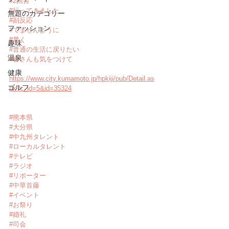
#2回目
#行ってきました
無題のカテゴリー
#副反応
ファッション
#でませんように
#早く
趣味
#普通の生活に戻りたい
温泉
#皆さんも気をつけて
健康
https://www.city.kumamoto.jp/hpkiji/pub/Detail.as
ゴルフ
px?c_id=5&id=35324
#熊本県
#大分県
#中九州タレント
#ローカルタレント
#テレビ
#ラジオ
#リポーター
#中華首藤
#イベント
#お祭り
#婚礼
#司会