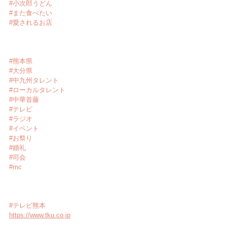
#小次郎うどん
#また食べたい
#愛されるお店
#熊本県
#大分県
#中九州タレント
#ローカルタレント
#中華首藤
#テレビ
#ラジオ
#イベント
#お祭り
#婚礼
#司会
#mc
#テレビ熊本
https://www.tku.co.jp