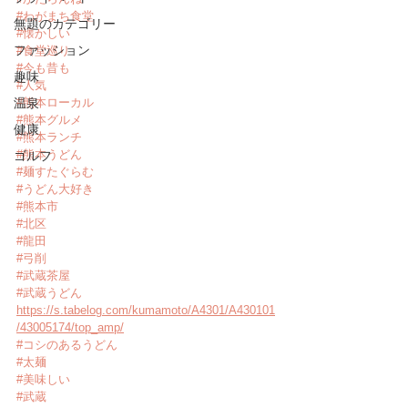
#わがまち食堂
無題のカテゴリー
#懐かしい
ファッション
#食堂巡り
#今も昔も
趣味
#人気
温泉
#熊本ローカル
#熊本グルメ
健康
#熊本ランチ
#熊本うどん
ゴルフ
#麺すたぐらむ
#うどん大好き
#熊本市
#北区
#龍田
#弓削
#武蔵茶屋
#武蔵うどん
https://s.tabelog.com/kumamoto/A4301/A430101
/43005174/top_amp/
#コシのあるうどん
#太麺
#美味しい
#武蔵