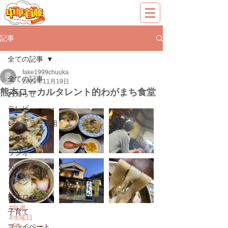
記事
全ての記事
fake1999chuuka
全ての記事
2021年11月19日
熊本ローカルタレント的わがまち食堂
お知らせ
テレビ
レギュラー番組
グルメ
ラジオ
大分ローカル
イベント
熊本ローカル
#毎週
子育て
#水曜日
プライベート
#かたらんね