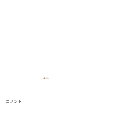
コメント
コメントを追加…
大分ローカルタレント的
大分ローカルタ