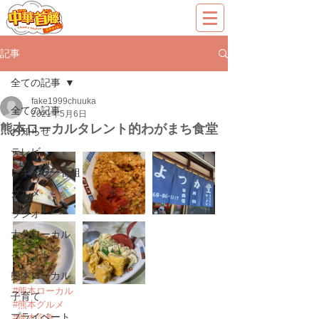
記事
全ての記事
fake1999chuuka
全ての記事
2021年5月6日
熊本ローカルタレント的わがまち食堂
お知らせ
テレビ
レギュラー番組
グルメ
ラジオ
大分ローカル
イベント
熊本ローカル
#熊本ローカル
子育て
#熊本グルメ
プライベート
#熊本定食