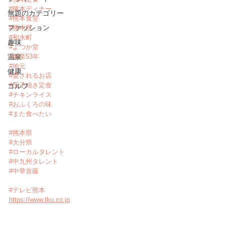
#熊本ディナー
無題のカテゴリー
#熊本食堂
ファッション
#熊本県
#和水町
趣味
#よつか堂
温泉
#創業53年
#地元
健康
#愛されるお店
#玉子焼き定食
ゴルフ
#チキンライス
#おふくろの味
#また食べたい
#熊本県
#大分県
#ローカルタレント
#中九州タレント
#中華首藤
#テレビ熊本
https://www.tku.co.jp