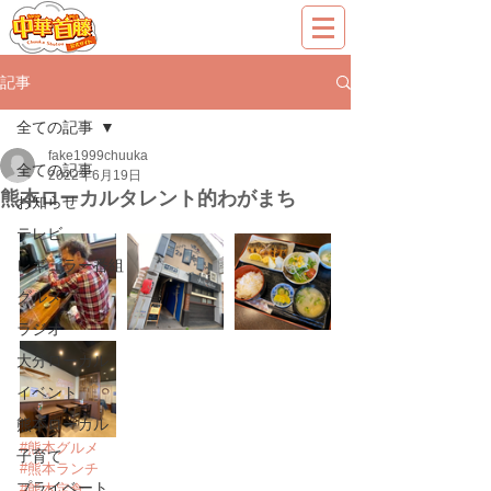
記事
全ての記事
fake1999chuuka
全ての記事
2022年6月19日
熊本ローカルタレント的わがまち
お知らせ
テレビ
レギュラー番組
グルメ
ラジオ
大分ローカル
イベント
熊本ローカル
#熊本グルメ
子育て
#熊本ランチ
プライベート
#熊本定食