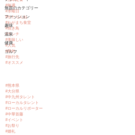
#毎週
無題のカテゴリー
#水曜日
ファッション
#かたらんね
#わがまち食堂
趣味
#焼き鳥
温泉
#ランチ
#美味しい
健康
#人気
#県外
ゴルフ
#旅行先
#オススメ
#熊本県
#大分県
#中九州タレント
#ローカルタレント
#ローカルリポーター
#中華首藤
#イベント
#お祭り
#婚礼