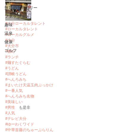
無題のカテゴリー
ファッション
#大分ローカルタレント
趣味
#ローカルタレント
温泉
#ローカルグルメ
#大分
健康
#大分市
ゴルフ
#都町
#ランチ
#麺すたぐらむ
#うどん
#讃岐うどん
#へんろみち
#まいたけ天温玉肉ぶっかけ
#一番人気
#へんろみち名物
#美味しい
#男性
　も是非
#人気
#テレビ大分
#ゆーわくワイド
#中華首藤のちゅーぶらりん