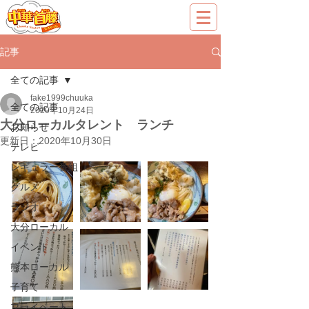
記事
全ての記事
fake1999chuuka
全ての記事
2020年10月24日
大分ローカルタレント ランチ
お知らせ
更新日：
2020年10月30日
テレビ
レギュラー番組
グルメ
ラジオ
大分ローカル
イベント
熊本ローカル
子育て
プライベート