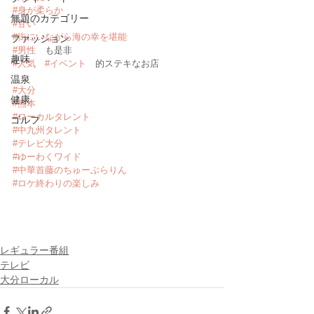
#身が柔らか
無題のカテゴリー
#甘い
#街にいながら海の幸を堪能
ファッション
#男性
　も是非
趣味
#人気
#イベント
　的ステキなお店
温泉
#大分
健康
#熊本
#ローカルタレント
ゴルフ
#中九州タレント
#テレビ大分
#ゆーわくワイド
#中華首藤のちゅーぶらりん
#ロケ終わりの楽しみ
レギュラー番組
テレビ
大分ローカル