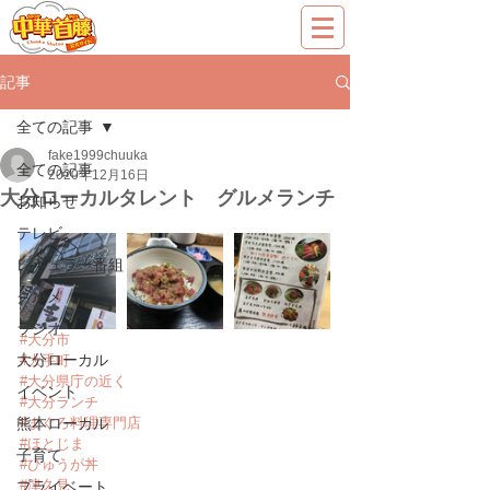
記事
全ての記事
fake1999chuuka
全ての記事
2020年12月16日
大分ローカルタレント グルメランチ
お知らせ
テレビ
レギュラー番組
グルメ
ラジオ
#大分市
大分ローカル
#大手町
#大分県庁の近く
イベント
#大分ランチ
熊本ローカル
#まぐろ料理専門店
#ほとじま
子育て
#ひゅうが丼
#津久見
プライベート