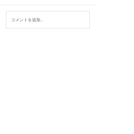
コメントを追加…
大分ローカルタレント的
大分ローカルタ
タニラーわくわく空間
やさしい時間空
イベント出演オファーなど
お気軽にお問い合わせください！
お問い合わせはこちら