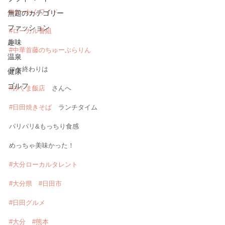
#ゆーわくワイド
無題のカテゴリー
ファッション
#ローカル番組
趣味
#中華首藤のちゅーぶらりん
温泉
ロケ終わりは
健康
ゴルフ
#みくま飯店
　さんへ
#日田焼きそば
　ランチタイム
パリパリ&もっちり食感
めっちゃ美味かった！
#大分ローカルタレント
#大分県
#日田市
#日田グルメ
#大分
#熊本