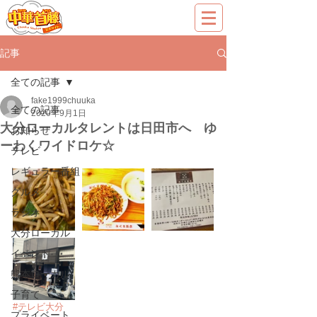
記事
全ての記事
fake1999chuuka
全ての記事
2020年9月1日
大分ローカルタレントは日田市へ ゆ
お知らせ
ーわくワイドロケ☆
テレビ
レギュラー番組
グルメ
ラジオ
大分ローカル
イベント
熊本ローカル
子育て
#テレビ大分
プライベート