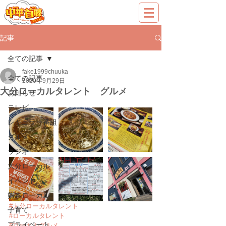
記事
全ての記事
fake1999chuuka
全ての記事
2020年9月29日
大分ローカルタレント グルメ
お知らせ
テレビ
レギュラー番組
グルメ
ラジオ
大分ローカル
イベント
熊本ローカル
#大分ローカルタレント
子育て
#ローカルタレント
プライベート
#ローカルグルメ