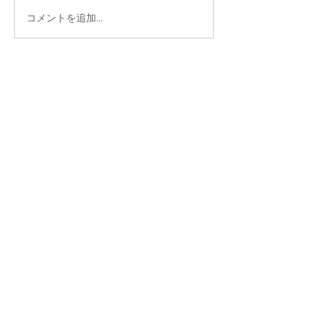
コメントを追加…
大分ローカルタレント的
大分ローカルタ
サスティナブルなお店
タニラーわくわ
イベント出演オファーなど
お気軽にお問い合わせください！
お問い合わせはこちら
熊本、大分、福岡で活動中♪中九州タレント
『中華 首藤（ちゅうか しゅとう）』公式サイト