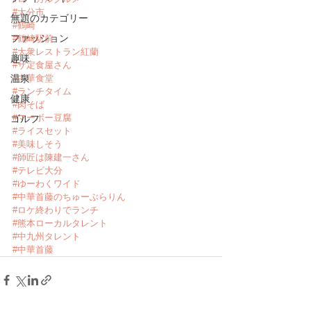
#大分市
無題のカテゴリー
#鶴崎
ファッション
#鶴崎駅前
#大衆レストラン紅蘭
趣味
#ザ定食屋さん
温泉
#中華食堂
#ランチタイム
健康
#肉そば
#マーボー豆腐
ゴルフ
#ライスセット
#美味しそう
#師匠は陳建一さん
#テレビ大分
#ゆーわくワイド
#中華首藤のちゅーぶらりん
#ロケ終わりでランチ
#熊本ローカルタレント
#中九州タレント
#中華首藤