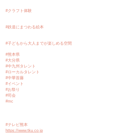
#クラフト体験
#鉄道にまつわる絵本
#子どもから大人までが楽しめる空間
#熊本県
#大分県
#中九州タレント
#ローカルタレント
#中華首藤
#イベント
#お祭り
#司会
#mc
#テレビ熊本
https://www.tku.co.jp