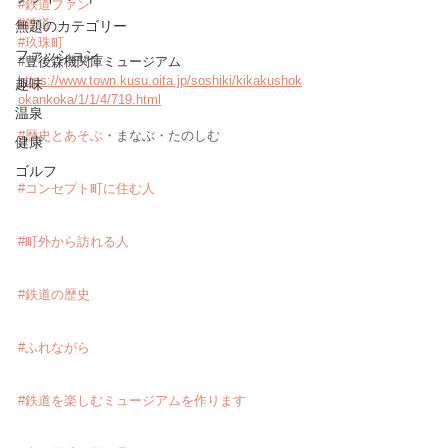
#鉄道ファン
#鉄道
無題のカテゴリー
#玖珠町
ファッション
#
豊後森機関庫ミュージアム
https://www.town.kusu.oita.jp/soshiki/kikakushok
趣味
okankoka/1/1/4/719.html
温泉
#歴史とあそぶ
・まなぶ・たのしむ
健康
ゴルフ
#コンセプト町に住む人
#町外から訪れる人
#鉄道の歴史
#ふれながら
#鉄道を楽しむミュージアムを作ります