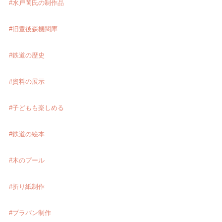
#水戸岡氏の制作品
#旧豊後森機関庫
#鉄道の歴史
#資料の展示
#子どもも楽しめる
#鉄道の絵本
#木のプール
#折り紙制作
#プラバン制作