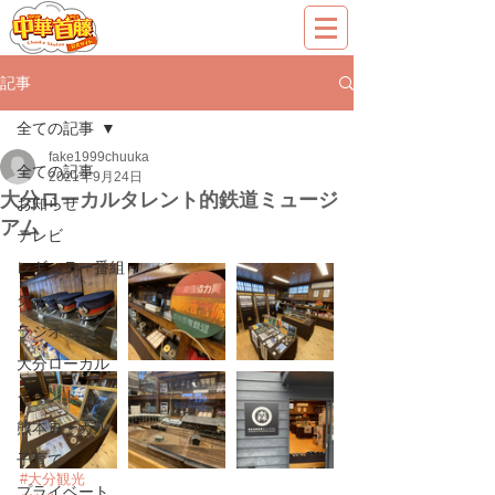
記事
全ての記事
fake1999chuuka
全ての記事
2021年9月24日
大分ローカルタレント的鉄道ミュージ
お知らせ
アム
テレビ
レギュラー番組
グルメ
ラジオ
大分ローカル
イベント
熊本ローカル
子育て
#大分観光
プライベート