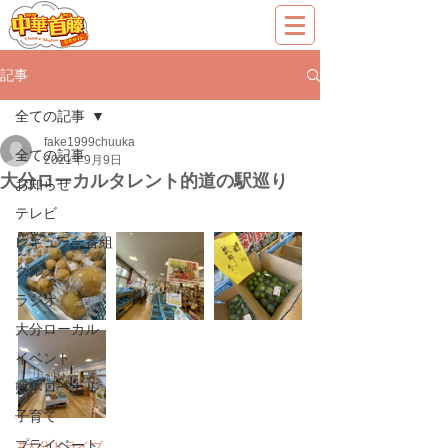
記事
全ての記事
fake1999chuuka
全ての記事
2021年9月9日
大分ローカルタレント的道の駅巡り
お知らせ
テレビ
レギュラー番組
グルメ
ラジオ
大分ローカル
イベント
熊本ローカル
子育て
プライベート
#大分ドライブ