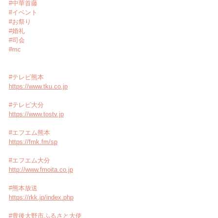
#中華首藤
#イベント
#お祭り
#婚礼
#司会
#mc
#テレビ熊本
https://www.tku.co.jp
#テレビ大分
https://www.tostv.jp
#エフエム熊本
https://fmk.fm/sp
#エフエム大分
http://www.fmoita.co.jp
#熊本放送
https://rkk.jp/index.php
#豊後大野市ふるさと大使