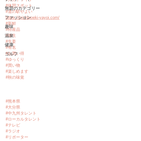
#休憩スポット
無題のカテゴリー
#道の駅やよい
ファッション
https://michinoeki-yayoi.com/
#新鮮
趣味
#特産品
温泉
#弥生
#生姜
健康
#有名
#お買い得
ゴルフ
#ゆっくり
#買い物
#楽しめます
#秋の味覚
#熊本県
#大分県
#中九州タレント
#ローカルタレント
#テレビ
#ラジオ
#リポーター