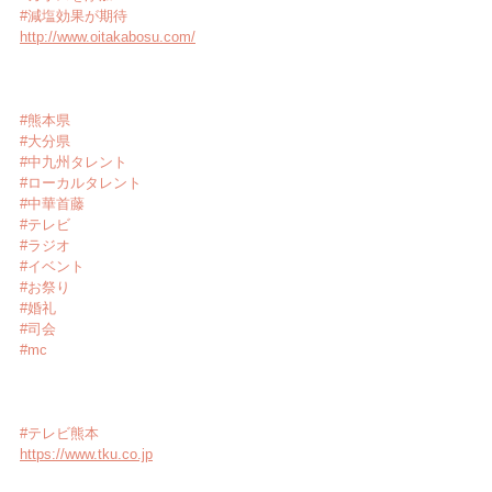
#減塩効果が期待
http://www.oitakabosu.com/
#熊本県
#大分県
#中九州タレント
#ローカルタレント
#中華首藤
#テレビ
#ラジオ
#イベント
#お祭り
#婚礼
#司会
#mc
#テレビ熊本
https://www.tku.co.jp