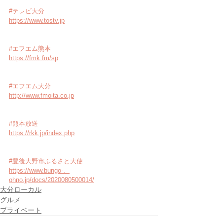
#テレビ大分
https://www.tostv.jp
#エフエム熊本
https://fmk.fm/sp
#エフエム大分
http://www.fmoita.co.jp
#熊本放送
https://rkk.jp/index.php
#豊後大野市ふるさと大使
https://www.bungo-、
ohno.jp/docs/2020080500014/
大分ローカル
グルメ
プライベート