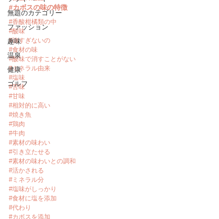
#カボスの味の特徴
無題のカテゴリー
#香酸柑橘類の中
ファッション
#酸味
#強すぎないの
趣味
#食材の味
温泉
#酸味で消すことがない
#ミネラル由来
健康
#塩味
ゴルフ
#苦味
#甘味
#相対的に高い
#焼き魚
#鶏肉
#牛肉
#素材の味わい
#引き立たせる
#素材の味わいとの調和
#活かされる
#ミネラル分
#塩味がしっかり
#食材に塩を添加
#代わり
#カボスを添加