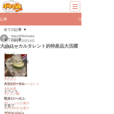
記事
全ての記事
fake1999chuuka
全ての記事
2021年10月14日
大分ローカルタレント的特産品大活躍
お知らせ
テレビ
レギュラー番組
グルメ
ラジオ
#カボス
大分ローカル
#生産量の98パーセント
#大分産
イベント
#クエン酸
熊本ローカル
#ビタミンC
#たっぷりの果汁
子育て
#さわやかな香り
#自慢の逸品
プライベート