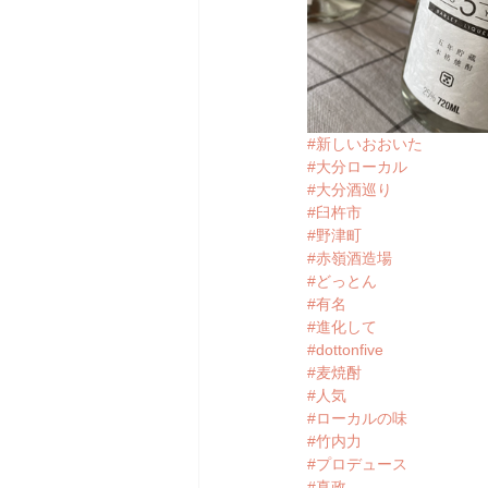
#新しいおおいた
#大分ローカル
#大分酒巡り
#臼杵市
#野津町
#赤嶺酒造場
#どっとん
#有名
#進化して
#dottonfive
#麦焼酎
#人気
#ローカルの味
#竹内力
#プロデュース
#真政