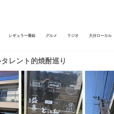
レギュラー番組
グルメ
ラジオ
大分ローカル
プライベート
無題のカテゴリー
ファッション
趣味
ルタレント的焼酎巡り