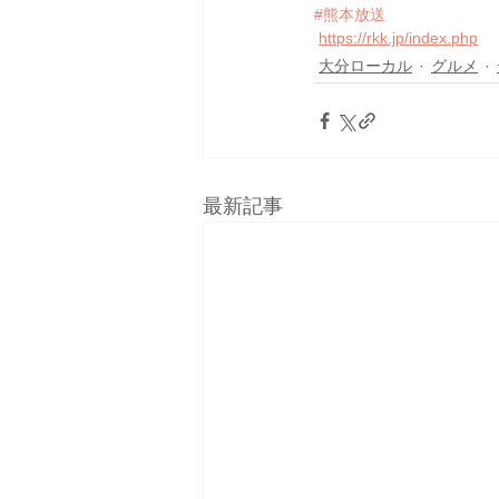
#熊本放送
https://rkk.jp/index.php
大分ローカル
グルメ
最新記事