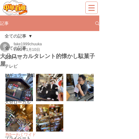
記事
全ての記事
fake1999chuuka
全ての記事
2022年1月10日
大分ローカルタレント的懐かし駄菓子
お知らせ
屋
テレビ
レギュラー番組
グルメ
ラジオ
大分ローカル
イベント
熊本ローカル
子育て
#ゆーわくワイド
プライベート