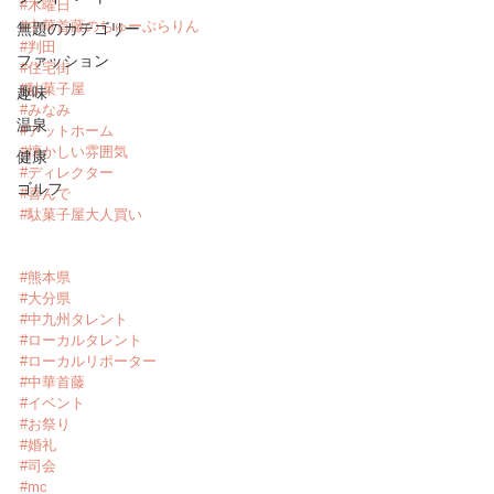
#木曜日
#中華首藤のちゅーぶらりん
無題のカテゴリー
#判田
ファッション
#住宅街
#駄菓子屋
趣味
#みなみ
温泉
#アットホーム
#懐かしい雰囲気
健康
#ディレクター
ゴルフ
#喜んで
#駄菓子屋大人買い
#熊本県
#大分県
#中九州タレント
#ローカルタレント
#ローカルリポーター
#中華首藤
#イベント
#お祭り
#婚礼
#司会
#mc