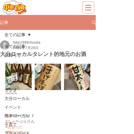
記事
全ての記事
fake1999chuuka
全ての記事
2021年7月28日
大分ローカルタレント的地元のお酒
お知らせ
テレビ
レギュラー番組
グルメ
ラジオ
🍶🍶🍶
大分ローカル
イベント
熊本ローカル
#ゆ
〜わくワイド
#ちゅ
〜ぶらりん
子育て
#出会った
#地元の皆さん
プライベート