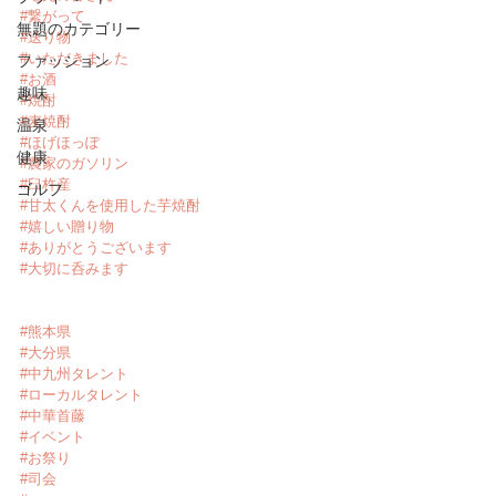
#繋がって
無題のカテゴリー
#送り物
#いただきました
ファッション
#お酒
趣味
#焼酎
#麦焼酎
温泉
#ほげほっぽ
健康
#農家のガソリン
#臼杵産
ゴルフ
#甘太くんを使用した芋焼酎
#嬉しい贈り物
#ありがとうございます
#大切に呑みます
#熊本県
#大分県
#中九州タレント
#ローカルタレント
#中華首藤
#イベント
#お祭り
#司会