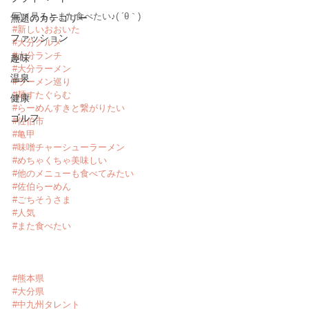
写メ見るとまた食べたい♪( ´θ｀)
無題のカテゴリー
#新しいおおいた
ファッション
#大分グルメ
#大分ランチ
趣味
#大分ラーメン
温泉
#ラーメン巡り
#麺すたぐらむ
健康
#らーめんすきと繋がりたい
ゴルフ
#佐伯市
#亀甲
#味噌チャーシューラーメン
#めちゃくちゃ美味しい
#他のメニューも食べてみたい
#佐伯らーめん
#ごちそうさま
#人気
#また食べたい
#熊本県
#大分県
#中九州タレント