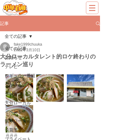
記事
全ての記事
fake1999chuuka
全ての記事
2022年3月10日
大分ローカルタレント的ロケ終わりの
お知らせ
ラーメン巡り
テレビ
レギュラー番組
グルメ
ラジオ
大分ローカル
イベント
熊本ローカル
子育て
🍜🍜🍜
プライベート