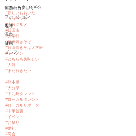
どちらも旨し(о´∀`о)
無題のカテゴリー
#新しいおおいた
ファッション
#大分ランチ
#大分グルメ
趣味
#日田市
温泉
#大学軒
#日田焼きそば
健康
#日田焼きそば大学軒
ゴルフ
#ラーメン
#どちらも美味しい
#人気
#また行きたい
#熊本県
#大分県
#中九州タレント
#ローカルタレント
#ローカルリポーター
#中華首藤
#イベント
#お祭り
#婚礼
#司会