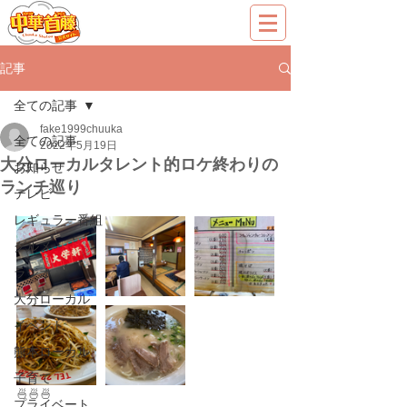
記事
全ての記事
fake1999chuuka
全ての記事
2022年5月19日
大分ローカルタレント的ロケ終わりの
お知らせ
ランチ巡り
テレビ
レギュラー番組
グルメ
ラジオ
大分ローカル
イベント
熊本ローカル
子育て
🍜🍜🍜
プライベート