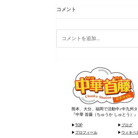
コメント
コメントを追加…
大分ローカルタレント的サス
ティナブルなお店
熊本、大分、福岡で活動中♪中九州タ
『中華 首藤（ちゅうか しゅとう）
▶
TOP
▶
ブログ
▶
プロフィール
▶
ウィキペ