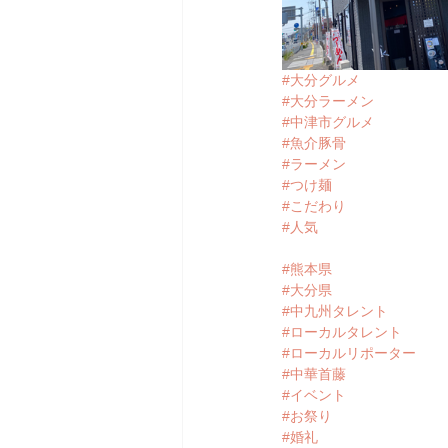
#大分グルメ
#大分ラーメン
#中津市グルメ
#魚介豚骨
#ラーメン
#つけ麺
#こだわり
#人気
#熊本県
#大分県
#中九州タレント
#ローカルタレント
#ローカルリポーター
#中華首藤
#イベント
#お祭り
#婚礼