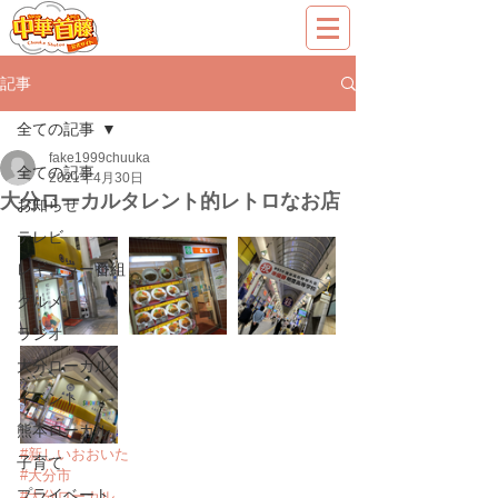
記事
全ての記事
fake1999chuuka
全ての記事
2021年4月30日
大分ローカルタレント的レトロなお店
お知らせ
テレビ
レギュラー番組
グルメ
ラジオ
大分ローカル
イベント
熊本ローカル
#新しいおおいた
子育て
#大分市
プライベート
#大分ローカル