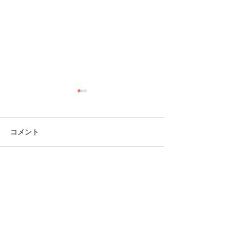
コメント
コメントを追加…
大分ローカルタレント的
大分ローカルタ
タニラーわくわく空間
やさしい時間空