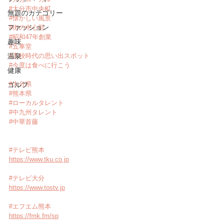
#大分市中央町
無題のカテゴリー
#懐かしい風景
ファッション
#街の中心部
#昭和47年創業
趣味
#五車堂
温泉
#高校時代の思い出スポット
#今度は食べに行こう
健康
#大分県
ゴルフ
#熊本県
#ローカルタレント
#中九州タレント
#中華首藤
#テレビ熊本
https://www.tku.co.jp
#テレビ大分
https://www.tostv.jp
#エフエム熊本
https://fmk.fm/sp