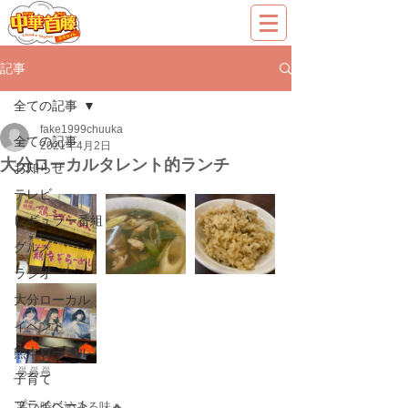
記事
全ての記事
fake1999chuuka
全ての記事
2021年4月2日
大分ローカルタレント的ランチ
お知らせ
テレビ
レギュラー番組
グルメ
ラジオ
大分ローカル
イベント
熊本ローカル
🍜🍜🍜
子育て
プライベート
寒い時に沁みる味🔥