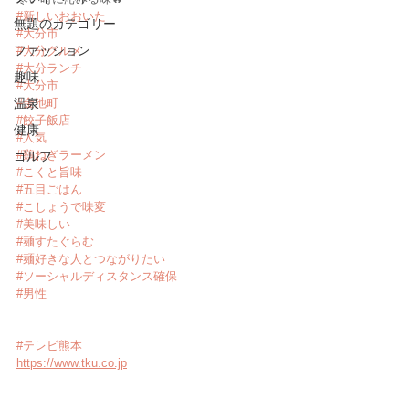
#新しいおおいた
無題のカテゴリー
#大分市
ファッション
#大分グルメ
#大分ランチ
趣味
#大分市
温泉
#金池町
#餃子飯店
健康
#人気
#鷄ねぎラーメン
ゴルフ
#こくと旨味
#五目ごはん
#こしょうで味変
#美味しい
#麺すたぐらむ
#麺好きな人とつながりたい
#ソーシャルディスタンス確保
#男性
#テレビ熊本
https://www.tku.co.jp