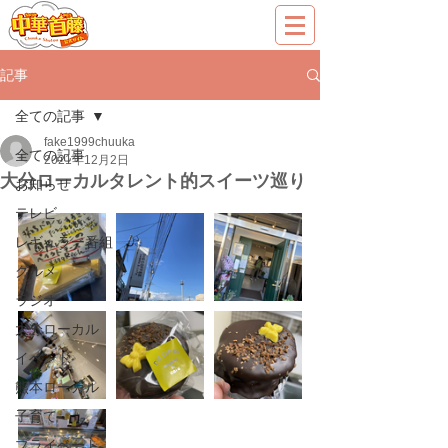
記事
全ての記事
fake1999chuuka
全ての記事
2021年12月2日
大分ローカルタレント的スイーツ巡り
お知らせ
テレビ
レギュラー番組
グルメ
ラジオ
大分ローカル
イベント
熊本ローカル
子育て
プライベート