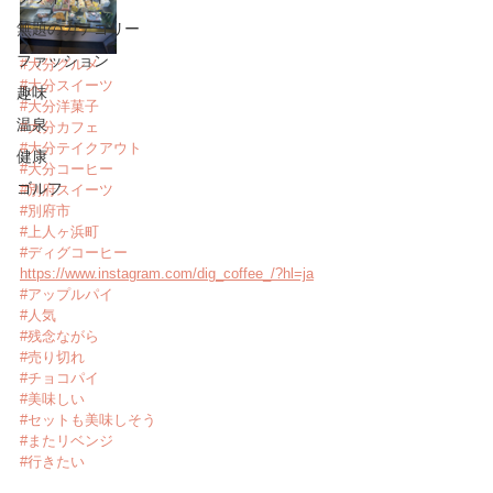
無題のカテゴリー
ファッション
#大分グルメ
#大分スイーツ
趣味
#大分洋菓子
温泉
#大分カフェ
#大分テイクアウト
健康
#大分コーヒー
ゴルフ
#別府スイーツ
#別府市
#上人ヶ浜町
#ディグコーヒー
https://www.instagram.com/dig_coffee_/?hl=ja
#アップルパイ
#人気
#残念ながら
#売り切れ
#チョコパイ
#美味しい
#セットも美味しそう
#またリベンジ
#行きたい