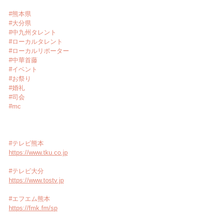
#熊本県
#大分県
#中九州タレント
#ローカルタレント
#ローカルリポーター
#中華首藤
#イベント
#お祭り
#婚礼
#司会
#mc
#テレビ熊本
https://www.tku.co.jp
#テレビ大分
https://www.tostv.jp
#エフエム熊本
https://fmk.fm/sp