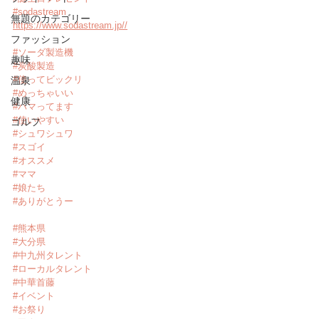
#sodastream
無題のカテゴリー
https://www.sodastream.jp//
ファッション
#ソーダ製造機
趣味
#炭酸製造
#使ってビックリ
温泉
#めっちゃいい
健康
#ハマってます
#使いやすい
ゴルフ
#シュワシュワ
#スゴイ
#オススメ
#ママ
#娘たち
#ありがとうー
#熊本県
#大分県
#中九州タレント
#ローカルタレント
#中華首藤
#イベント
#お祭り