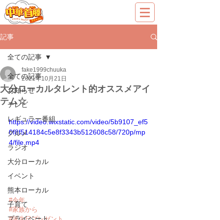
記事
全ての記事
fake1999chuuka
全ての記事
2021年10月21日
大分ローカルタレント的オススメアイ
お知らせ
テム☆
テレビ
レギュラー番組
https://video.wixstatic.com/video/5b9107_ef5
0f8f514184c5e8f3343b512608c58/720p/mp
グルメ
4/file.mp4
ラジオ
大分ローカル
イベント
熊本ローカル
#今年
子育て
#家族から
プライベート
#誕生日プレゼント