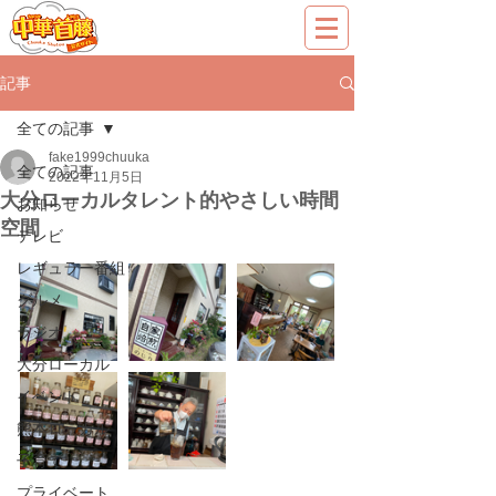
記事
全ての記事
fake1999chuuka
全ての記事
2022年11月5日
大分ローカルタレント的やさしい時間
お知らせ
空間
テレビ
レギュラー番組
グルメ
ラジオ
大分ローカル
イベント
熊本ローカル
子育て
プライベート