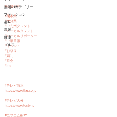
#老舗の味
無題のカテゴリー
ファッション
#熊本県
#大分県
趣味
#中九州タレント
温泉
#ローカルタレント
#ローカルリポーター
健康
#中華首藤
ゴルフ
#イベント
#お祭り
#婚礼
#司会
#mc
#テレビ熊本
https://www.tku.co.jp
#テレビ大分
https://www.tostv.jp
#エフエム熊本