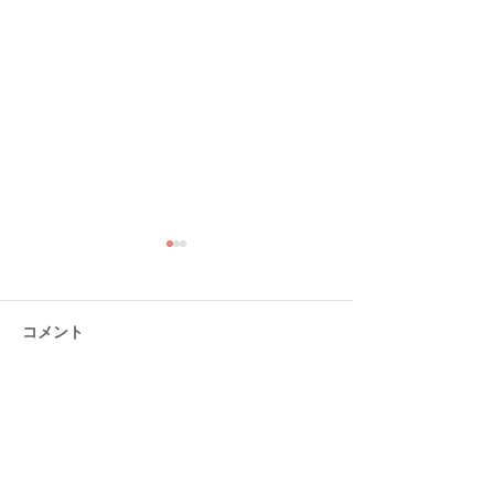
コメント
コメントを追加…
大分ローカルタレント的
熊本ローカルタ
タニラーわくわく空間
わがまち食堂