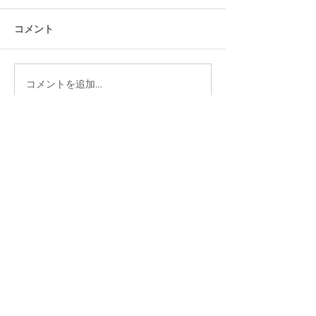
コメント
コメントを追加…
大分ローカルタレント的
大分ローカルタ
タニラーわくわく空間
やさしい時間空
イベント出演オファーなど
お気軽にお問い合わせください！
お問い合わせはこちら