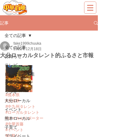
記事
全ての記事
fake1999chuuka
全ての記事
2021年12月18日
大分ローカルタレント的ふるさと市報
お知らせ
テレビ
レギュラー番組
グルメ
ラジオ
#熊本県
大分ローカル
#大分県
#中九州タレント
イベント
#ローカルタレント
熊本ローカル
#ローカルリポーター
#中華首藤
子育て
#イベント
#お祭り
プライベート