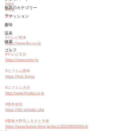
#婚礼
無題のカテゴリー
#司会
#mc
ファッション
趣味
温泉
#テレビ熊本
健康
https://www.tku.co.jp
ゴルフ
#テレビ大分
https://www.tostv.jp
#エフエム熊本
https://fmk.fm/sp
#エフエム大分
http://www.fmoita.co.jp
#熊本放送
https://rkk.jp/index.php
#豊後大野市ふるさと大使
https://www.bungo-ohno.jp/docs/2020080500014/