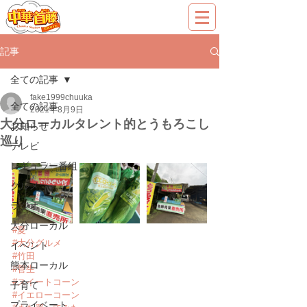
記事
全ての記事
fake1999chuuka
全ての記事
2021年8月9日
大分ローカルタレント的とうもろこし
お知らせ
巡り
テレビ
レギュラー番組
グルメ
ラジオ
大分ローカル
#夏
#大分グルメ
イベント
#竹田
熊本ローカル
#菅生
#スイートコーン
子育て
#イエローコーン
プライベート