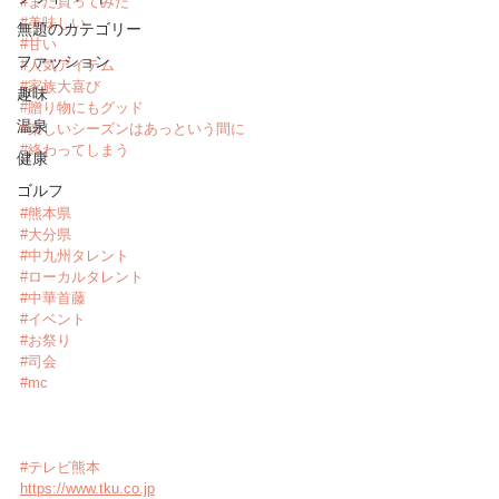
#また買ってみた
#美味しい
無題のカテゴリー
#甘い
ファッション
#人気アイテム
#家族大喜び
趣味
#贈り物にもグッド
温泉
#楽しいシーズンはあっという間に
#終わってしまう
健康
ゴルフ
#熊本県
#大分県
#中九州タレント
#ローカルタレント
#中華首藤
#イベント
#お祭り
#司会
#mc
#テレビ熊本
https://www.tku.co.jp