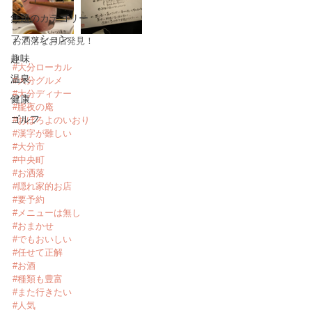
無題のカテゴリー
ファッション
お洒落なお店発見！
趣味
#大分ローカル
温泉
#大分グルメ
#大分ディナー
健康
#朧夜の庵
ゴルフ
#おぼろよのいおり
#漢字が難しい
#大分市
#中央町
#お洒落
#隠れ家的お店
#要予約
#メニューは無し
#おまかせ
#でもおいしい
#任せて正解
#お酒
#種類も豊富
#また行きたい
#人気