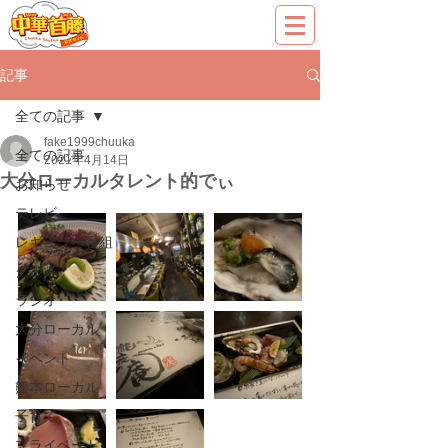
記事
全ての記事
fake1999chuuka
全ての記事
2021年4月14日
大分ローカルタレント的でぃ
お知らせ
テレビ
レギュラー番組
グルメ
ラジオ
大分ローカル
イベント
熊本ローカル
子育て
プライベート