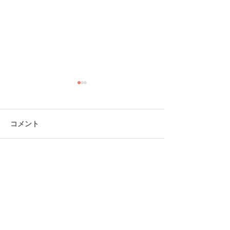
コメント
コメントを追加…
熊本ローカルタレント的
熊本ローカルタ
わがまち食堂
わがまちラーメ
イベント出演オファーなど