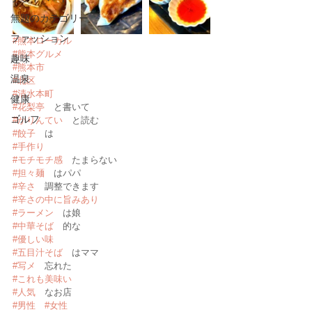
無題のカテゴリー
ファッション
#熊本ローカル
#熊本グルメ
趣味
#熊本市
温泉
#北区
#清水本町
健康
#花梨亭
　と書いて
ゴルフ
#かりんてい
　と読む
#餃子
　は
#手作り
#モチモチ感
　たまらない
#担々麺
　はパパ
#辛さ
　調整できます
#辛さの中に旨みあり
#ラーメン
　は娘
#中華そば
　的な
#優しい味
#五目汁そば
　はママ
#写メ
　忘れた
#これも美味い
#人気
　なお店
#男性
#女性