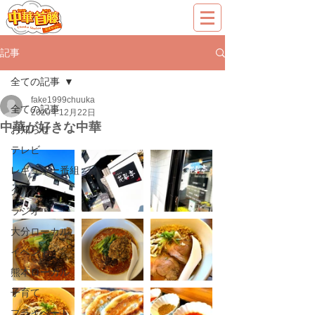
記事
全ての記事
fake1999chuuka
全ての記事
2020年12月22日
中華が好きな中華
お知らせ
テレビ
レギュラー番組
グルメ
ラジオ
大分ローカル
イベント
熊本ローカル
子育て
プライベート