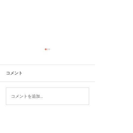
コメント
コメントを追加…
大分ローカルタレント的
大分ローカルタ
タニラーわくわく空間
やさしい時間空
イベント出演オファーなど