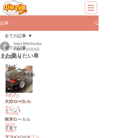
記事
全ての記事
fake1999chuuka
全ての記事
2020年10月8日
また乗りたい車
お知らせ
テレビ
レギュラー番組
グルメ
ラジオ
#車好き
大分ローカル
#20代の思い出
#ホンダ
イベント
#honda
熊本ローカル
#CRX
#EF8
子育て
#vtec
#これはプラモデル
プライベート