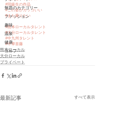
#同級生の作品
無題のカテゴリー
#この姿がカッコいい
#また乗りたい
ファッション
趣味
#熊本ローカルタレント
#大分ローカルタレント
温泉
#中九州タレント
健康
#中華首藤
熊本ローカル
ゴルフ
大分ローカル
プライベート
すべて表示
最新記事